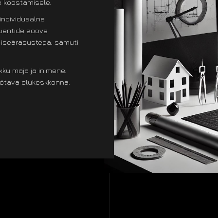
e koostamisele.
individuaalne
lientide soove
a iseärasustega, samuti
ku maja ja inimene.
öötava elukeskkonna.