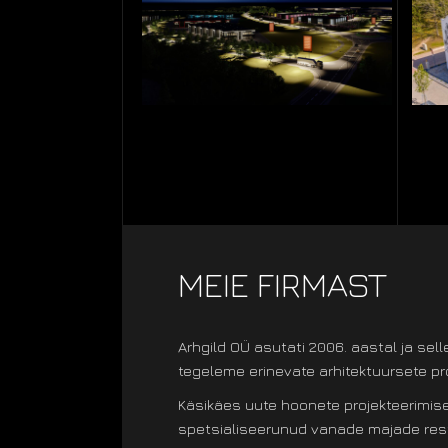
MEIE FIRMAST
Arhgild OÜ asutati 2006. aastal ja sell
tegeleme erinevate arhitektuursete pr
Käsikäes uute hoonete projekteerimi
spetsialiseerunud vanade majade res