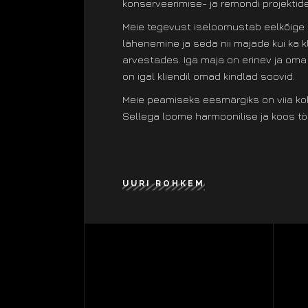
konserveerimise- ja remondi projektid
Meie tegevust iseloomustab eelkõige 
lähenemine ja seda nii majade kui ka k
arvestades. Iga maja on erinev ja om
on igal kliendil omad kindlad soovid.
Meie peamiseks eesmärgiks on viia kok
Sellega loome harmoonilise ja koos t
UURI ROHKEM