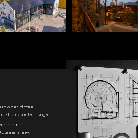
est ajast alates
ojektide koostamisega.
sega oleme
taureerimise-,