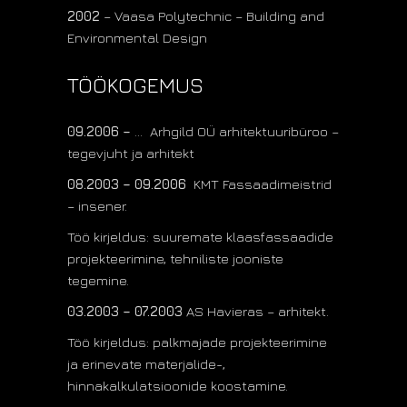
2002
– Vaasa Polytechnic – Building and
Environmental Design
TÖÖKOGEMUS
09.2006 –
… Arhgild OÜ arhitektuuribüroo –
tegevjuht ja arhitekt
08.2003 – 09.2006
KMT Fassaadimeistrid
– insener.
Töö kirjeldus: suuremate klaasfassaadide
projekteerimine, tehniliste jooniste
tegemine.
03.2003 – 07.2003
AS Havieras – arhitekt.
Töö kirjeldus: palkmajade projekteerimine
ja erinevate materjalide-,
hinnakalkulatsioonide koostamine.