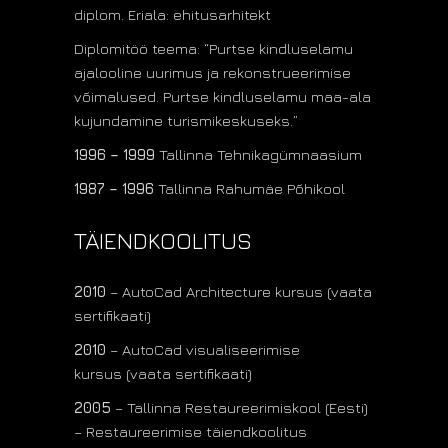
diplom. Eriala: ehitusarhitekt
Diplomitöö teema: “Purtse kindluselamu
ajalooline uurimus ja rekonstrueerimise
võimalused. Purtse kindluselamu maa-ala
kujundamine turismikeskuseks.”
1996 – 1999
Tallinna Tehnikagümnaasium
1987 – 1996
Tallinna Rahumäe Põhikool
TÄIENDKOOLITUS
2010
– AutoCad Architecture kursus
(vaata
sertifikaati)
2010
– AutoCad visualiseerimise
kursus
(vaata sertifikaati)
2005
– Tallinna Restaureerimiskool (Eesti)
– Restaureerimise täiendkoolitus