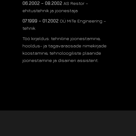
06.2002 – 08.2002
AS Restor –
ehitustehnik ja joonestaja
07.1999 – 01.2002
OÜ MiTe Engineering –
tehnik.
Töö kirjeldus: tehniline joonestamine,
hooldus- ja tagavaraosade nimekirjade
koostamine, tehnoloogiliste plaanide
joonestamine ja disaineri assistent.