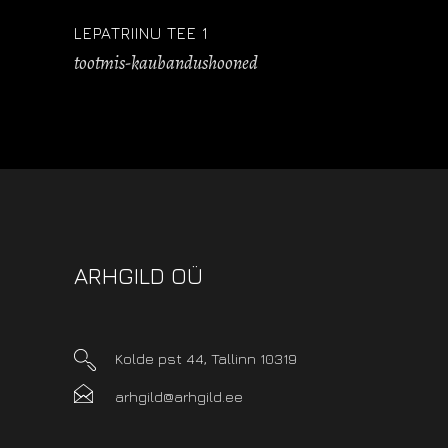
LEPATRIINU TEE 1
tootmis-kaubandushooned
ARHGILD OÜ
Kolde pst 44, Tallinn 10319
arhgild@arhgild.ee